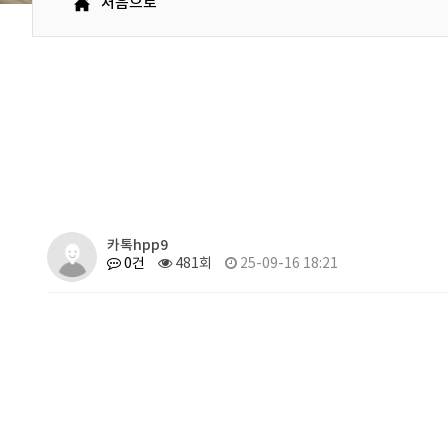
처음으로
카톡hpp9
0건
481회
25-09-16 18:21