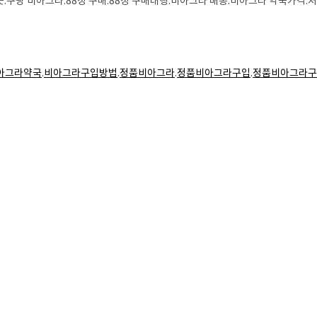
곳.쿠팡 비아그라.88정 구매.88정 구매대행.비아그라 배송.비아그라 약국가격
아그라약국
.
비아그라구입방법
.
정품비아그라
.
정품비아그라구입
.
정품비아그라구