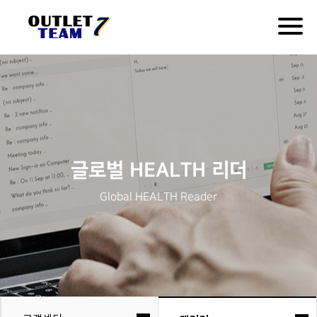
Togg
navig
글로벌 HEALTH 리더
Global HEALTH Reader